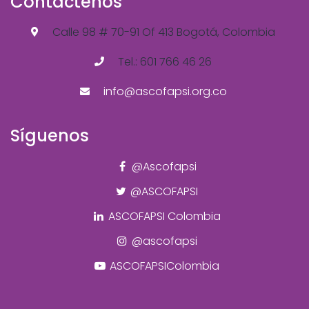
Contáctenos
Calle 98 # 70-91 Of 413 Bogotá, Colombia
Tel.: 601 766 46 26
info@ascofapsi.org.co
Síguenos
@Ascofapsi
@ASCOFAPSI
ASCOFAPSI Colombia
@ascofapsi
ASCOFAPSIColombia