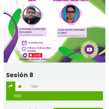
Sesión 8
1
Like
809