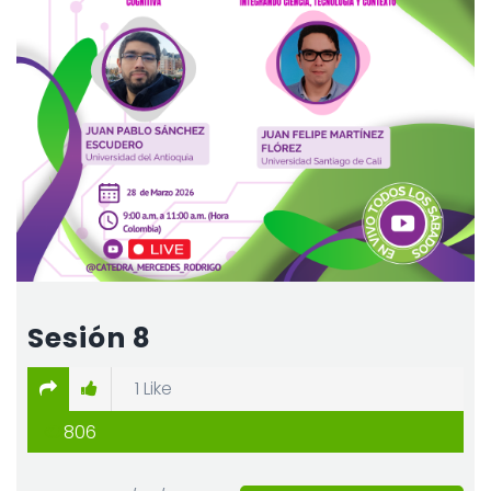
Sesión 8
1
Like
806