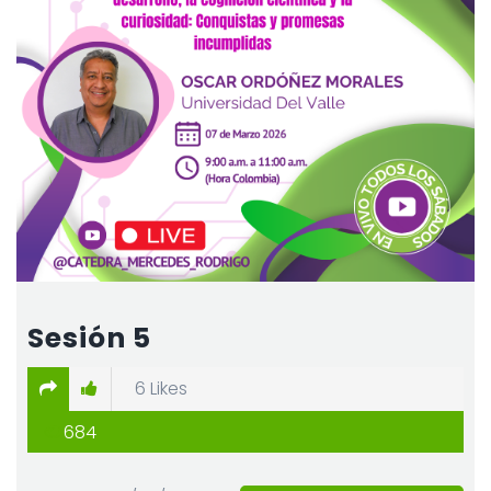
Sesión 5
6
Likes
684