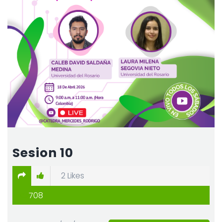
Sesion 10
2
Likes
708